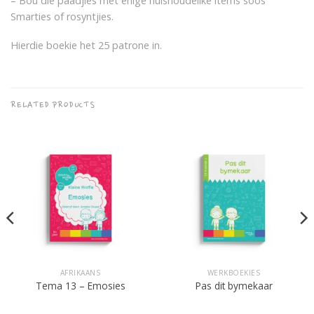
– Bou die paadjies met enige huishoudelike items soos
Smarties of rosyntjies.
Hierdie boekie het 25 patrone in.
RELATED PRODUCTS
AFRIKAANS
WERKBOEKIES
Tema 13 – Emosies
Pas dit bymekaar