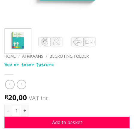
HOME
/
AFRIKAANS
/
BEGROTING FOLDER
Bou en teken patrone
20,00
R
VAT inc
Bou en teken patrone quantity
Add to basket