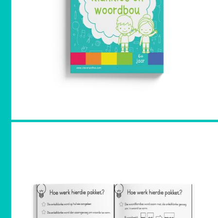
FAQ
Why people love us
Meet our team
Get in touch
Search
for:
Checkout
+