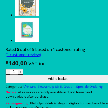
Rated
5
out of 5 based on
1
customer rating
(
1
customer review)
140,00
R
VAT inc
Ek leer van klankies en woordbou quantity
Add to basket
Categories:
Afrikaans
,
Ekstra Hulp (Gr1)
,
Graad 1
,
Spesiale Onderrig
Notice:
All resources are only available in digital format and
downloadable after purchase.
Kennisgewing:
Alle hulpmiddels is slegs in digitale formaat beskikbaa
en kan na aankope afgelaai word.