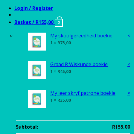
Skip
Login / Register
to
content
Basket /
R
155,00
3
My skoolgereedheid boekie
×
1 ×
R
75,00
Graad R Wiskunde boekie
×
1 ×
R
45,00
My leer skryf patrone boekie
×
1 ×
R
35,00
Subtotal:
R
155,00