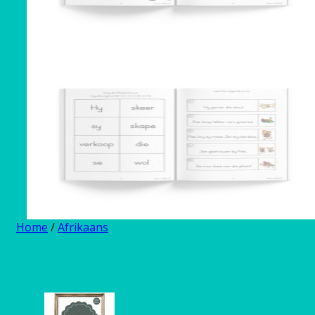
Home
/
Afrikaans
Ek leer van klankies en woordbou