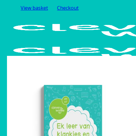
View basket
Checkout
Home
Shop
Afrikaans
English
Native