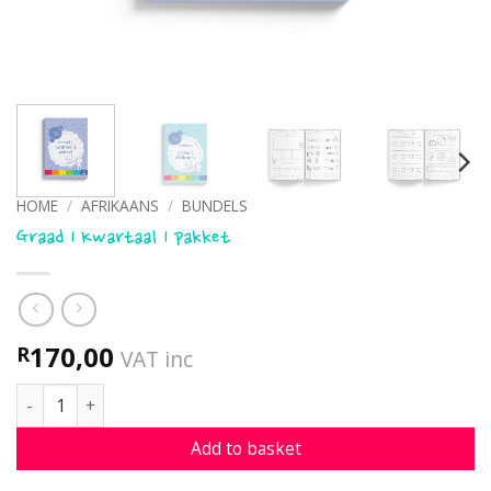
HOME
/
AFRIKAANS
/
BUNDELS
Graad 1 Kwartaal 1 pakket
170,00
R
VAT inc
Graad 1 Kwartaal 1 pakket quantity
Add to basket