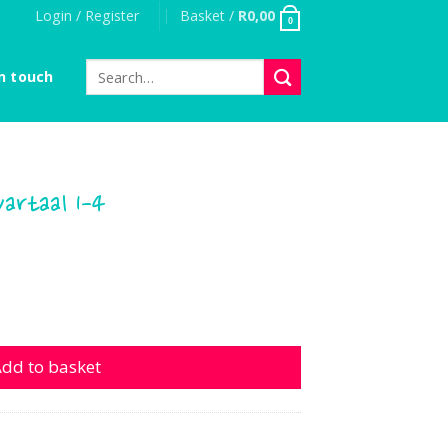
Login / Register
Basket /
R
0,00
0
Search
n touch
for:
artaal 1-4
l 1-4 quantity
dd to basket