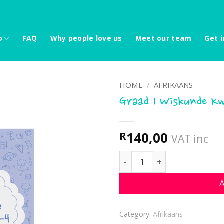
p
FAQ
Why people love us
Meet our team
Get i
HOME
/
AFRIKAANS
Graad 1 Wiskunde Kw
140,00
R
VAT inc
Graad 1 Wiskunde Kwartaa
A
Category:
Afrikaans