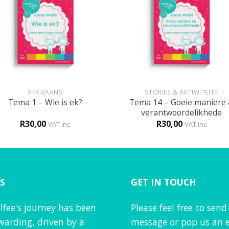
+
AFRIKAANS
STORIES & AKTIWITEITE
Tema 14 – Goeie maniere
Tema 1 – Wie is ek?
verantwoordelikhede
R
30,00
R
30,00
VAT inc
VAT inc
S
GET IN TOUCH
lfee's journey has been
Please feel free to send
warding, driven by a
message or pop us an e