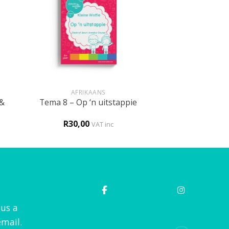
+
AFRIKAANS
 &
Tema 8 – Op ‘n uitstappie
R
30,00
VAT inc
 us a
mail.