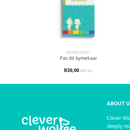
+
+
IKAANS
WERKBOEKIES
– My huis
Pas dit bymekaar
0
R
30,00
VAT inc
VAT inc
ABOUT U
Clever Wo
deeply re