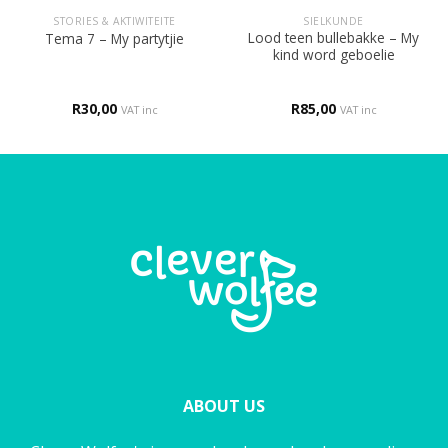
STORIES & AKTIWITEITE
SIELKUNDE
Lood teen bullebakke – My
Tema 7 – My partytjie
kind word geboelie
R
30,00
R
85,00
VAT inc
VAT inc
ABOUT US