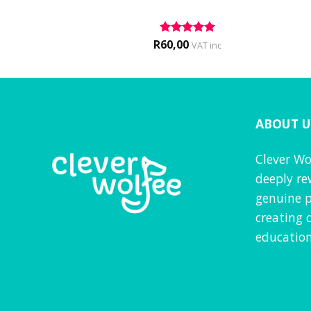
0
R
60,00
d
5
Rated
5
VAT inc
VAT inc
f 5
out of 5
ABOUT U
Clever Wo
deeply re
genuine p
creating 
education