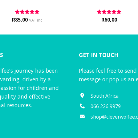
R
85,00
R
60,00
Rated
5
Rated
5
VAT inc
out of 5
out of 5
S
GET IN TOUCH
lfee's journey has been
Please feel free to send
warding, driven by a
message or pop us an e
assion for children and
South Africa
quality and effective
al resources.
066 226 9979
shop@cleverwolfee.