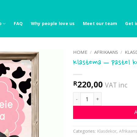
p
FAQ
Why people love us
Meet our team
Get i
HOME
/
AFRIKAANS
/
KLAS
Klastema – pastel k
220,00
R
VAT inc
Klastema - pastel koeie q
A
Categories:
Klasdekor
,
Afrikaan