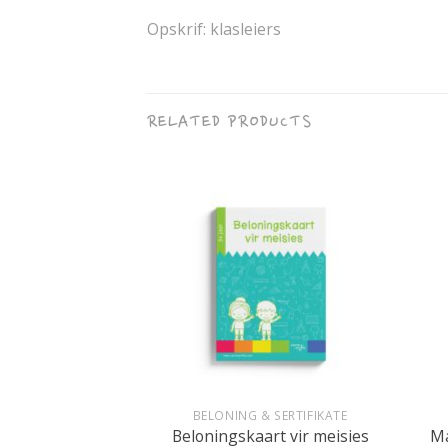
Opskrif: klasleiers
RELATED PRODUCTS
+
+
LKUNDE
BELONING & SERTIFIKATE
ak ons slim
Beloningskaart vir meisies
M