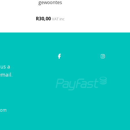
gewoontes
R
30,00
VAT inc
 us a
mail.
com