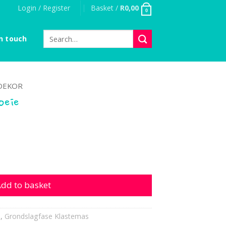
Login / Register
Basket /
R
0,00
0
Search
n touch
for:
DEKOR
oeie
uantity
dd to basket
s
,
Grondslagfase Klastemas