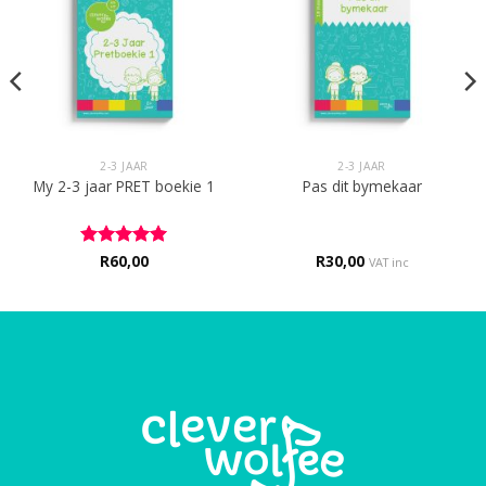
2-3 JAAR
2-3 JAAR
My 2-3 jaar PRET boekie 1
Pas dit bymekaar
Rated
R
60,00
5
R
30,00
VAT inc
out of 5