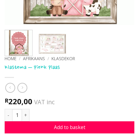
HOME
/
AFRIKAANS
/
KLASDEKOR
Klastema – pienk plaas
220,00
R
VAT inc
Klastema - pienk plaas quantity
Add to basket