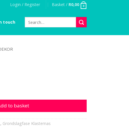
Login / Register
Basket /
R
0,00
0
Search
n touch
for:
DEKOR
ity
dd to basket
s
,
Grondslagfase Klastemas