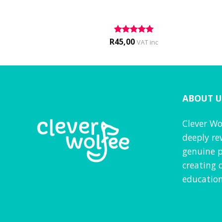
0
R
45,00
Rated
5
VAT inc
VAT inc
out of 5
ABOUT U
Clever Wo
deeply re
genuine p
creating 
education