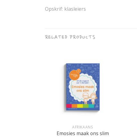
Opskrif: klasleiers
RELATED PRODUCTS
+
+
IKAANS
AFRIKAANS
p die plaas
Emosies maak ons slim