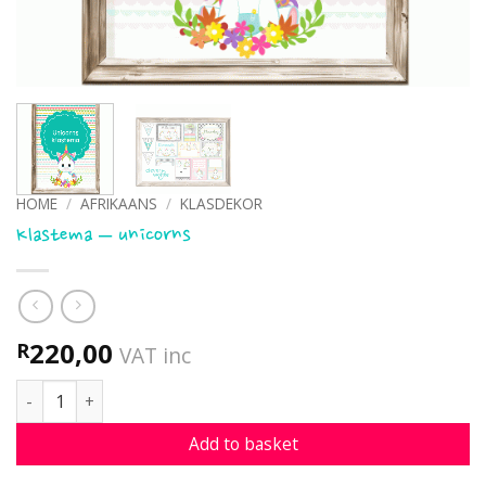
HOME
/
AFRIKAANS
/
KLASDEKOR
Klastema – unicorns
220,00
R
VAT inc
Klastema - unicorns quantity
Add to basket