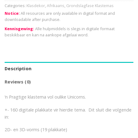
Categories:
Klasdekor
,
Afrikaans
,
Grondslagfase Klastemas
Notice:
All resources are only available in digital format and
downloadable after purchase.
Kennisgewing:
Alle hulpmiddels is slegs in digitale formaat
beskikbaar en kan na aankope afgelaai word.
Description
Reviews (0)
‘n Pragtige klastema vol oulike Unicorns.
+- 160 digitale plakkate vir hierdie tema. Dit sluit die volgende
in:
2D- en 3D-vorms (19 plakkate)