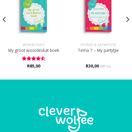
WERKBOEKIES
STORIES & AKTIWITEITE
My groot woordeskat boek
Tema 7 – My partytjie
Rated
R
85,00
4.5
R
30,00
VAT inc
out of 5