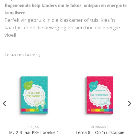
𝐁𝐨𝐠𝐞𝐧𝐨𝐞𝐦𝐝𝐞 𝐡𝐞𝐥𝐩 𝐤𝐢𝐧𝐝𝐞𝐫𝐬 𝐨𝐦 𝐭𝐞 𝐟𝐨𝐤𝐮𝐬, 𝐨𝐧𝐭𝐬𝐩𝐚𝐧 𝐞𝐧 𝐞𝐧𝐞𝐫𝐠𝐢𝐞 𝐭𝐞
𝐤𝐚𝐧𝐚𝐥𝐢𝐬𝐞𝐞𝐫.
Perfek vir gebruik in die klaskamer of tuis. Kies ‘n
kaartjie, doen die beweging en sien hoe die energie
vloei!
RELATED PRODUCTS
2-3 JAAR
AFRIKAANS
My 2-3 jaar PRET boekie 1
Tema 8 – Op ‘n uitstappie