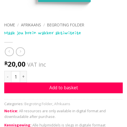
HOME
/
AFRIKAANS
/
BEGROTING FOLDER
Maak jou brein wakker aktiwiteite
20,00
R
VAT inc
Maak jou brein wakker aktiwiteite quantity
Add to basket
Categories:
Begroting Folder
,
Afrikaans
Notice:
All resources are only available in digital format and
downloadable after purchase.
Kennisgewing:
Alle hulpmiddels is slegs in digitale formaat