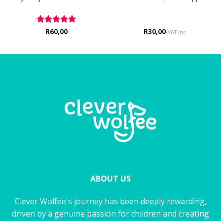
Rated
R
60,00
5
R
30,00
VAT inc
out of 5
ABOUT US
Clever Wolfee's journey has been deeply rewarding,
driven by a genuine passion for children and creating