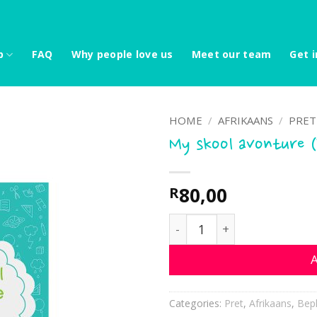
p
FAQ
Why people love us
Meet our team
Get i
HOME
/
AFRIKAANS
/
PRET
My skool avonture (
80,00
R
My skool avonture (PDF) q
A
Categories:
Pret
,
Afrikaans
,
Bep