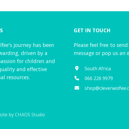
out of 5
S
GET IN TOUCH
lfee's journey has been
Please feel free to send
warding, driven by a
message or pop us an e
assion for children and
South Africa
quality and effective
al resources.
066 226 9979
shop@cleverwolfee.
ite by CHAOS Studio