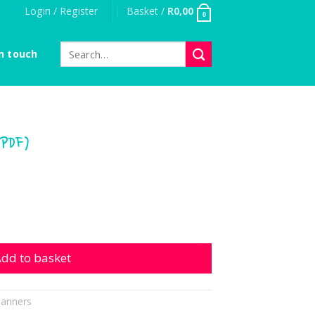
Login / Register
Basket /
R
0,00
0
Search
n touch
for:
PDF)
uantity
dd to basket
lanners