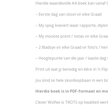
Hierdie waardevolle A4-boek kan vanaf G
– Eerste dag van skool vir elke Graad
– My spog koevert waar rapporte, diplo
– My mooiste prent / notas vir elke Graa
– 2 Bladsye vir elke Graad vir foto’s / he
– Hoogtepunte van die jaar / laaste dag 
Print uit wat jy benodig en bêre in ‘n Fli
Jou kind se hele skoolloopbaan in een b
Hierdie boek is in
PDF-formaat en moe
Clever Wolfee is TROTS op kwaliteit werk