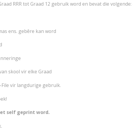
raad RRR tot Graad 12 gebruik word en bevat die volgende: 
mas ens. gebêre kan word
d
rinneringe
van skool vir elke Graad
p-File vir langdurige gebruik.
oek!
t self geprint word.
.