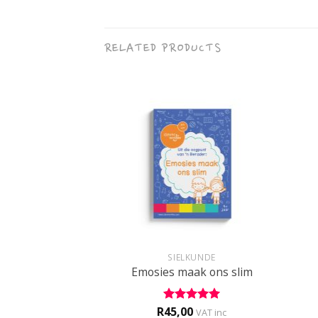
RELATED PRODUCTS
+
+
 AKTIWITEITE
SIELKUNDE
By die skool
Emosies maak ons slim
0
R
45,00
Rated
5
VAT inc
VAT inc