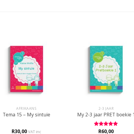
+
AFRIKAANS
2-3 JAAR
Tema 15 – My sintuie
My 2-3 jaar PRET boekie 
R
30,00
R
60,00
Rated
5
VAT inc