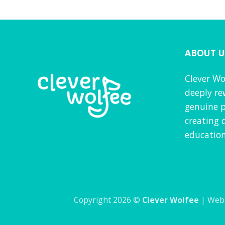
out of 5
ABOUT U
Clever Wo
deeply re
genuine p
creating 
education
Copyright 2026 ©
Clever Wolfee
| Webs