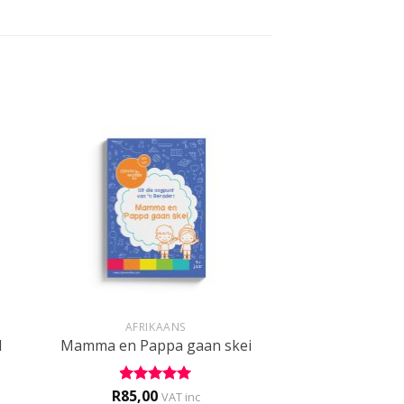
+
AFRIKAANS
1
Mamma en Pappa gaan skei
R
85,00
Rated
5
VAT inc