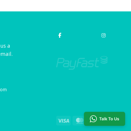
out of 5
 us a
mail.
com
Talk To Us
Visa
MasterCard