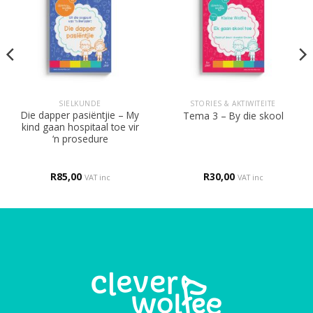
SIELKUNDE
STORIES & AKTIWITEITE
Die dapper pasiëntjie – My
Tema 3 – By die skool
kind gaan hospitaal toe vir
‘n prosedure
R
85,00
R
30,00
VAT inc
VAT inc