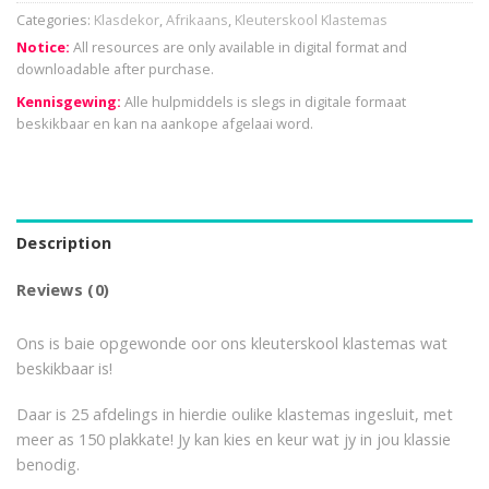
Categories:
Klasdekor
,
Afrikaans
,
Kleuterskool Klastemas
Notice:
All resources are only available in digital format and
downloadable after purchase.
Kennisgewing:
Alle hulpmiddels is slegs in digitale formaat
beskikbaar en kan na aankope afgelaai word.
Description
Reviews (0)
Ons is baie opgewonde oor ons kleuterskool klastemas wat
beskikbaar is!
Daar is 25 afdelings in hierdie oulike klastemas ingesluit, met
meer as 150 plakkate! Jy kan kies en keur wat jy in jou klassie
benodig.