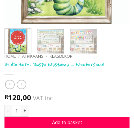
HOME
/
AFRIKAANS
/
KLASDEKOR
In die tuin: Ruspe Klastema – Kleuterskool
120,00
R
VAT inc
In die tuin: Ruspe Klastema - Kleuterskool quantity
Add to basket