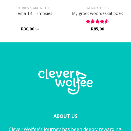
STORIES & AKTIWITEITE
WERKBOEKIES
Tema 13 – Emosies
My groot woordeskat boek
R
30,00
Rated
R
85,00
4.5
VAT inc
out of 5
ABOUT US
Clever Wolfee's journey has been deeply rewarding,