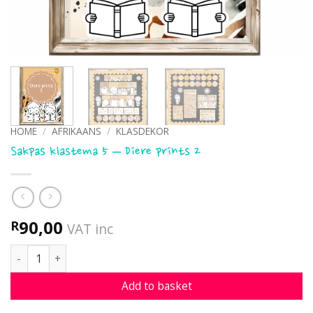
HOME
/
AFRIKAANS
/
KLASDEKOR
Sakpas klastema 5 – Diere prints 2
90,00
R
VAT inc
Sakpas klastema 5 - Diere prints 2 quantity
Add to basket