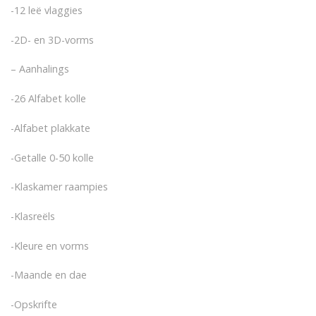
-12 leë vlaggies
-2D- en 3D-vorms
– Aanhalings
-26 Alfabet kolle
-Alfabet plakkate
-Getalle 0-50 kolle
-Klaskamer raampies
-Klasreëls
-Kleure en vorms
-Maande en dae
-Opskrifte