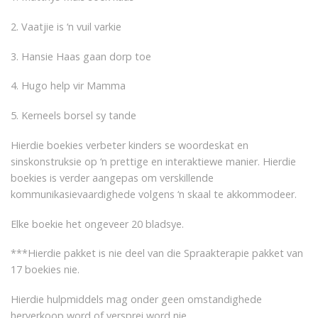
2. Vaatjie is ‘n vuil varkie
3. Hansie Haas gaan dorp toe
4. Hugo help vir Mamma
5. Kerneels borsel sy tande
Hierdie boekies verbeter kinders se woordeskat en
sinskonstruksie op ‘n prettige en interaktiewe manier. Hierdie
boekies is verder aangepas om verskillende
kommunikasievaardighede volgens ‘n skaal te akkommodeer.
Elke boekie het ongeveer 20 bladsye.
***Hierdie pakket is nie deel van die Spraakterapie pakket van
17 boekies nie.
Hierdie hulpmiddels mag onder geen omstandighede
herverkoop word of versprei word nie.