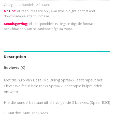
Categories:
Bundels
,
Afrikaans
Notice:
All resources are only available in digital format and
downloadable after purchase.
Kennisgewing:
Alle hulpmiddels is slegs in digitale formaat
beskikbaar en kan na aankope afgelaai word.
Description
Reviews (0)
Met die hulp van Liezel Mc Duling Spraak-Taalterapeut het
Clever Wolfee ‘n hele reeks Spraak-Taalterapie hulpmiddels
ontwerp.
Hierdie bundel bestaan uit die volgende 5 boekies: (Spaar R50!)
1. Matthys Muis soek kaas