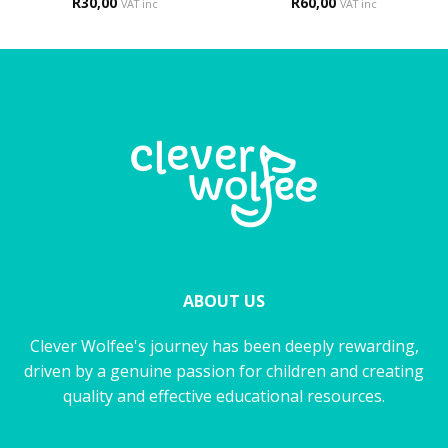
R
30,00
R
Rated
60,00
5
VAT inc
VAT inc
out of 5
ABOUT US
Clever Wolfee's journey has been deeply rewarding,
driven by a genuine passion for children and creating
quality and effective educational resources.