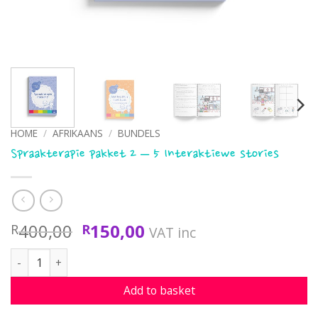
HOME
/
AFRIKAANS
/
BUNDELS
Spraakterapie pakket 2 – 5 Interaktiewe stories
Original
Current
400,00
150,00
R
R
VAT inc
price
price
Spraakterapie pakket 2 - 5 Interaktiewe stories quantity
was:
is:
R400,00.
R150,00.
Add to basket