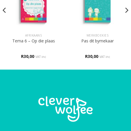
AFRIKAANS
WERKBOEKIES
Tema 6 – Op die plaas
Pas dit bymekaar
R
30,00
R
30,00
VAT inc
VAT inc