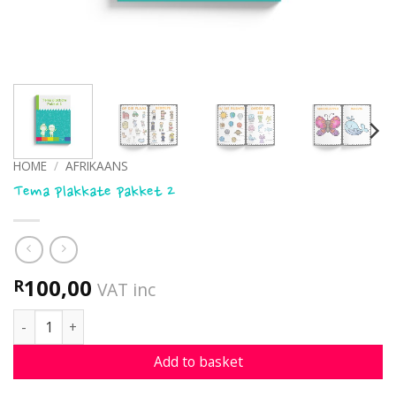
HOME
/
AFRIKAANS
Tema plakkate pakket 2
100,00
R
VAT inc
Tema plakkate pakket 2 quantity
Add to basket