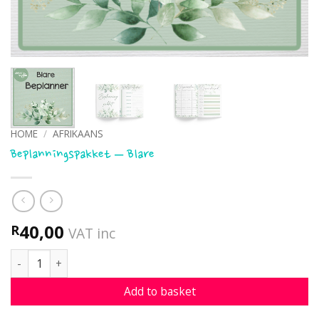
HOME
/
AFRIKAANS
Beplanningspakket – Blare
40,00
R
VAT inc
Beplanningspakket - Blare quantity
Add to basket