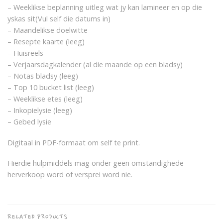
– Weeklikse beplanning uitleg wat jy kan lamineer en op die
yskas sit(Vul self die datums in)
– Maandelikse doelwitte
– Resepte kaarte (leeg)
– Huisreëls
– Verjaarsdagkalender (al die maande op een bladsy)
– Notas bladsy (leeg)
– Top 10 bucket list (leeg)
– Weeklikse etes (leeg)
– Inkopielysie (leeg)
– Gebed lysie
Digitaal in PDF-formaat om self te print.
Hierdie hulpmiddels mag onder geen omstandighede
herverkoop word of versprei word nie.
RELATED PRODUCTS