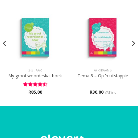
2-3 JAAR
AFRIKAANS
My groot woordeskat boek
Tema 8 – Op ‘n uitstappie
Rated
R
85,00
4.5
R
30,00
VAT inc
out of 5