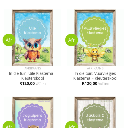
AFRIKAANS
AFRIKAANS
In die tuin: Uile Klastema –
In die tuin: Vuurvliegies
Kleuterskool
Klastema – Kleuterskool
R
120,00
R
120,00
VAT inc
VAT inc