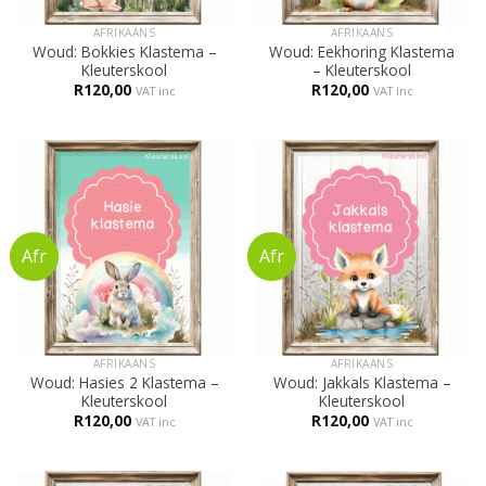
AFRIKAANS
AFRIKAANS
Woud: Bokkies Klastema –
Woud: Eekhoring Klastema
Kleuterskool
– Kleuterskool
R
120,00
R
120,00
VAT inc
VAT inc
AFRIKAANS
AFRIKAANS
Woud: Hasies 2 Klastema –
Woud: Jakkals Klastema –
Kleuterskool
Kleuterskool
R
120,00
R
120,00
VAT inc
VAT inc