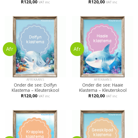
R
120,00
R
120,00
VAT inc
VAT inc
AFRIKAANS
AFRIKAANS
Onder die see: Dolfyn
Onder die see: Haaie
Klastema – Kleuterskool
Klastema – Kleuterskool
R
120,00
R
120,00
VAT inc
VAT inc