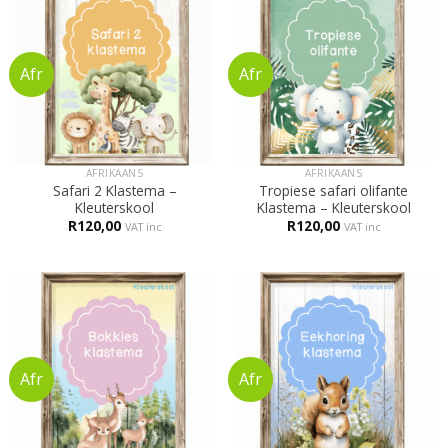
AFRIKAANS
AFRIKAANS
Safari 2 Klastema –
Tropiese safari olifante
Kleuterskool
Klastema – Kleuterskool
R
120,00
R
120,00
VAT inc
VAT inc