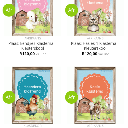
AFRIKAANS
AFRIKAANS
Plaas: Eendjies Klastema –
Plaas: Hasies 1 Klastema –
Kleuterskool
Kleuterskool
R
120,00
R
120,00
VAT inc
VAT inc
KLASDEKOR
AFRIKAANS