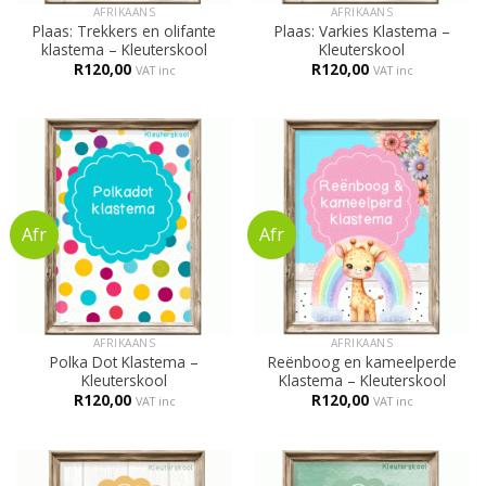
AFRIKAANS
AFRIKAANS
Plaas: Trekkers en olifante
Plaas: Varkies Klastema –
klastema – Kleuterskool
Kleuterskool
R
120,00
R
120,00
VAT inc
VAT inc
AFRIKAANS
AFRIKAANS
Polka Dot Klastema –
Reënboog en kameelperde
Kleuterskool
Klastema – Kleuterskool
R
120,00
R
120,00
VAT inc
VAT inc