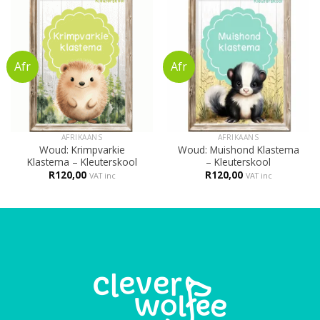
AFRIKAANS
AFRIKAANS
Woud: Krimpvarkie
Woud: Muishond Klastema
Klastema – Kleuterskool
– Kleuterskool
R
120,00
R
120,00
VAT inc
VAT inc