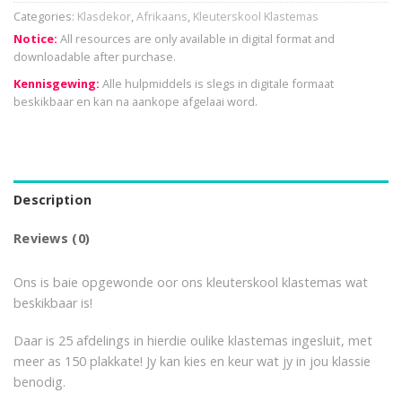
Categories:
Klasdekor
,
Afrikaans
,
Kleuterskool Klastemas
Notice:
All resources are only available in digital format and
downloadable after purchase.
Kennisgewing:
Alle hulpmiddels is slegs in digitale formaat
beskikbaar en kan na aankope afgelaai word.
Description
Reviews (0)
Ons is baie opgewonde oor ons kleuterskool klastemas wat
beskikbaar is!
Daar is 25 afdelings in hierdie oulike klastemas ingesluit, met
meer as 150 plakkate! Jy kan kies en keur wat jy in jou klassie
benodig.