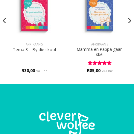
AFRIKAANS
AFRIKAANS
Mamma en Pappa gaan
Tema 3 – By die skool
skei
R
30,00
R
Rated
85,00
5
VAT inc
VAT inc
out of 5