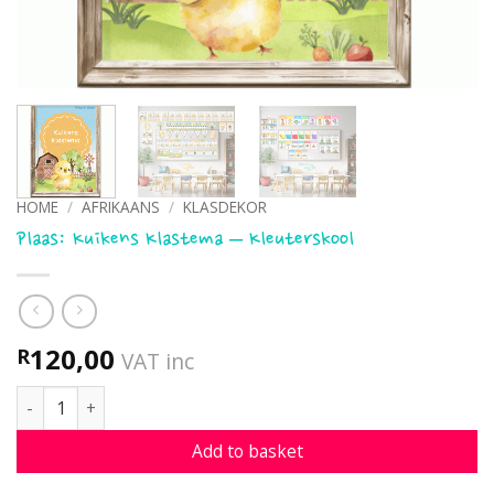
HOME
/
AFRIKAANS
/
KLASDEKOR
Plaas: Kuikens Klastema – Kleuterskool
120,00
R
VAT inc
Plaas: Kuikens Klastema - Kleuterskool quantity
Add to basket