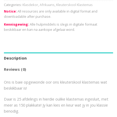
Categories:
Klasdekor
,
Afrikaans
,
Kleuterskool Klastemas
Notice:
All resources are only available in digital format and
downloadable after purchase.
Kennisgewing:
Alle hulpmiddels is slegs in digitale formaat
beskikbaar en kan na aankope afgelaai word.
Description
Reviews (0)
Ons is baie opgewonde oor ons kleuterskool klastemas wat
beskikbaar is!
Daar is 25 afdelings in hierdie oulike klastemas ingesluit, met
meer as 150 plakkate! Jy kan kies en keur wat jy in jou klassie
benodig.