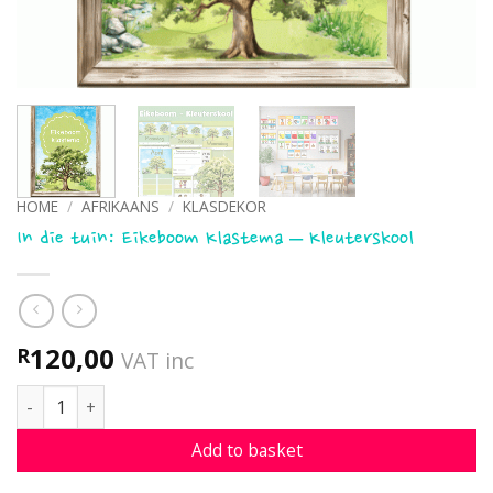
HOME
/
AFRIKAANS
/
KLASDEKOR
In die tuin: Eikeboom Klastema – Kleuterskool
120,00
R
VAT inc
In die tuin: Eikeboom Klastema - Kleuterskool quantity
Add to basket