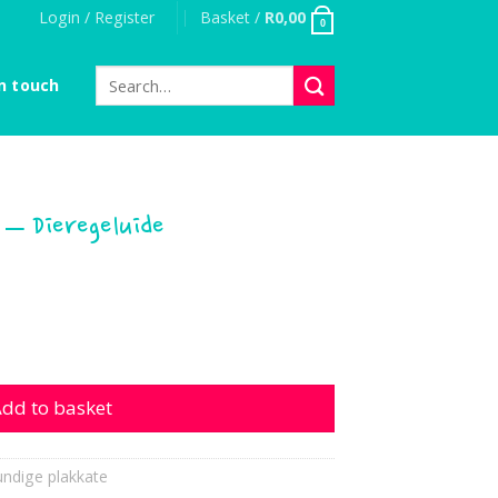
Login / Register
Basket /
R
0,00
0
Search
n touch
for:
 – Dieregeluide
regeluide quantity
dd to basket
ndige plakkate