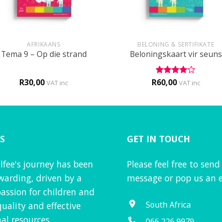
+
AFRIKAANS
BELONING & SERTIFIKATE
Tema 9 – Op die strand
Beloningskaart vir seuns
R
30,00
R
60,00
Rated
4
VAT inc
VAT inc
out of 5
S
GET IN TOUCH
lfee's journey has been
Please feel free to send
warding, driven by a
message or pop us an e
assion for children and
South Africa
quality and effective
al resources.
066 226 9979