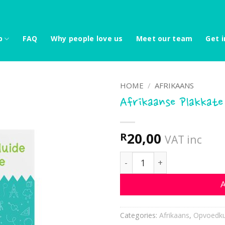
p
FAQ
Why people love us
Meet our team
Get i
HOME
/
AFRIKAANS
Afrikaanse Plakkate
20,00
R
VAT inc
Afrikaanse Plakkate - Die
A
Categories:
Afrikaans
,
Opvoedku