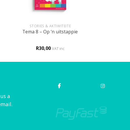
+
STORIES & AKTIWITEITE
Tema 8 – Op ‘n uitstappie
R
30,00
VAT inc
 us a
mail.