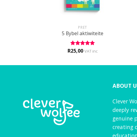
+
+
 JAAR
PRET
PRET boekie 1
5 Bybel aktiwiteite
0,00
R
25,00
d
5
Rated
5
VAT inc
f 5
out of 5
ABOUT U
Clever Wo
deeply re
genuine p
creating 
education