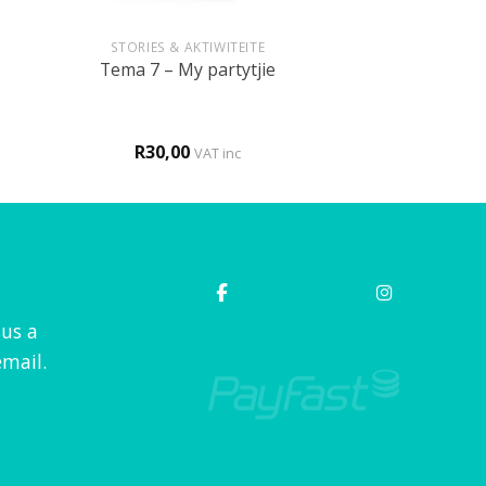
+
STORIES & AKTIWITEITE
Tema 7 – My partytjie
R
30,00
VAT inc
 us a
mail.