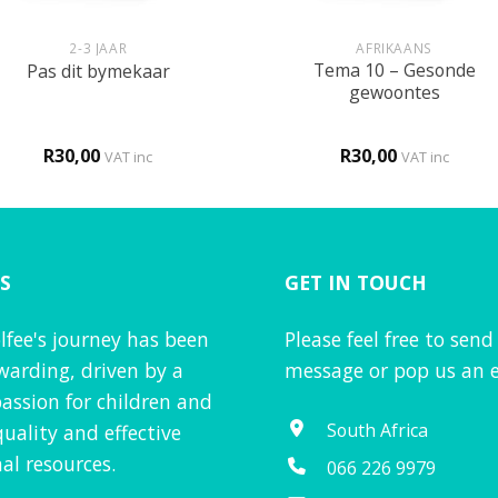
+
2-3 JAAR
AFRIKAANS
Tema 10 – Gesonde
Pas dit bymekaar
gewoontes
R
30,00
R
30,00
VAT inc
VAT inc
S
GET IN TOUCH
lfee's journey has been
Please feel free to send
warding, driven by a
message or pop us an e
assion for children and
South Africa
quality and effective
al resources.
066 226 9979