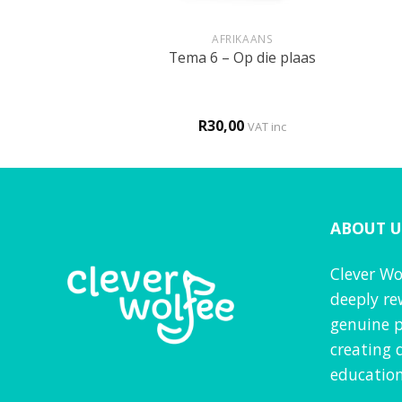
+
+
BOEKIES
AFRIKAANS
ordeskat boek
Tema 6 – Op die plaas
5,00
R
30,00
d
4.5
VAT inc
f 5
ABOUT U
Clever Wo
deeply re
genuine p
creating 
education