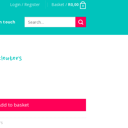
Login / Register
Basket /
R
0,00
0
Search
n touch
for:
kleuters
ers quantity
dd to basket
rs