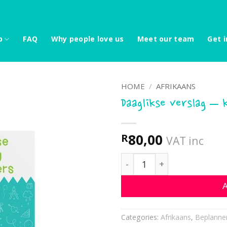
p
FAQ
Why people love us
Meet our team
Get i
HOME
/
AFRIKAANS
Daaglikse verslag – 
80,00
R
VAT inc
Daaglikse verslag - kleut
A
Categories:
Afrikaans
,
Beplanne