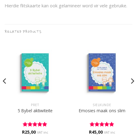
Hierdie flitskaarte kan ook gelamineer word vir vele gebruike.
RELATED PRODUCTS
PRET
SIELKUNDE
5 Bybel aktiwiteite
Emosies maak ons slim
R
Rated
25,00
5
R
Rated
45,00
5
VAT inc
VAT inc
out of 5
out of 5