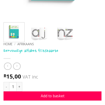
HOME
/
AFRIKAANS
Eenvoudige alfabet flitskaarte
15,00
R
VAT inc
Eenvoudige alfabet flitskaarte quantity
Add to basket