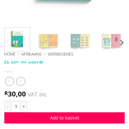
HOME
/
AFRIKAANS
/
WERKBOEKIES
Ek ken 100 woorde
30,00
R
VAT inc
Ek ken 100 woorde quantity
Add to basket