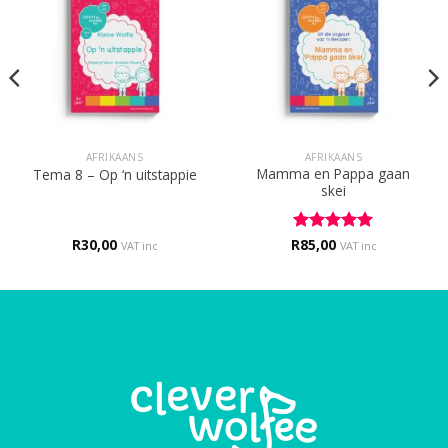
AFRIKAANS
AFRIKAANS
Mamma en Pappa gaan
Tema 8 – Op ‘n uitstappie
skei
R
30,00
R
Rated
85,00
5
VAT inc
VAT inc
out of 5