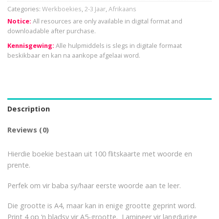
Categories:
Werkboekies
,
2-3 Jaar
,
Afrikaans
Notice:
All resources are only available in digital format and
downloadable after purchase.
Kennisgewing:
Alle hulpmiddels is slegs in digitale formaat
beskikbaar en kan na aankope afgelaai word.
Description
Reviews (0)
Hierdie boekie bestaan uit 100 flitskaarte met woorde en
prente.
Perfek om vir baba sy/haar eerste woorde aan te leer.
Die grootte is A4, maar kan in enige grootte geprint word.
Print 4 op ‘n bladsy vir A5-grootte. Lamineer vir langdurige