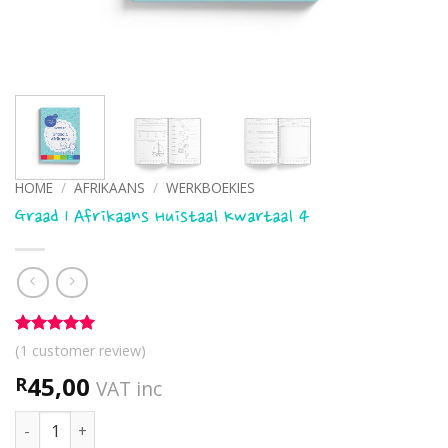
HOME
/
AFRIKAANS
/
WERKBOEKIES
Graad 1 Afrikaans Huistaal Kwartaal 4
Rated
1
5
(
1
customer review)
out of 5
based on
45,00
R
VAT inc
customer
rating
Graad 1 Afrikaans Huistaal Kwartaal 4 quantity