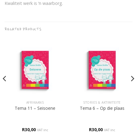
Kwaliteit werk is ‘n waarborg.
RELATED PRODUCTS
AFRIKAANS
STORIES & AKTIWITEITE
Tema 11 – Seisoene
Tema 6 – Op die plaas
R
30,00
R
30,00
VAT inc
VAT inc