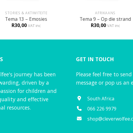
+
STORIES & AKTIWITEITE
AFRIKAANS
Tema 13 – Emosies
Tema 9 – Op die strand
R
30,00
R
30,00
VAT inc
VAT inc
S
GET IN TOUCH
lfee's journey has been
Please feel free to send
warding, driven by a
message or pop us an e
assion for children and
South Africa
quality and effective
al resources.
066 226 9979
shop@cleverwolfee.