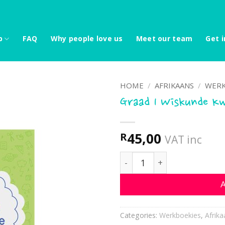
p
FAQ
Why people love us
Meet our team
Get i
HOME
/
AFRIKAANS
/
WERK
Graad 1 Wiskunde Kw
45,00
R
VAT inc
Graad 1 Wiskunde Kwartaa
A
Categories:
Werkboekies
,
Afrika