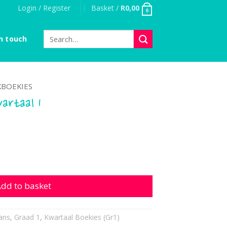
Login / Register
Basket /
R
0,00
0
Search
n touch
for:
BOEKIES
artaal 1
l 1 quantity
dd to basket
ans
,
Graad 1
,
Kwartaal Boekies (Gr1)