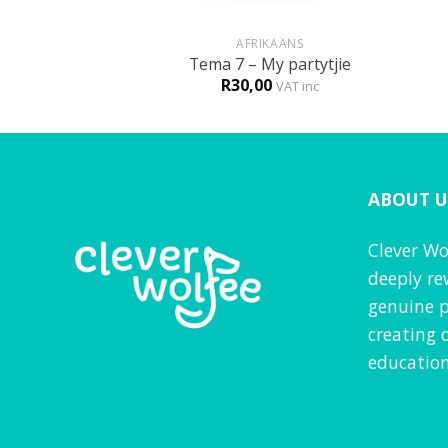
+
+
IKAANS
AFRIKAANS
My liggaam
Tema 7 – My partytjie
0
R
30,00
VAT inc
VAT inc
ABOUT U
Clever Wo
deeply re
genuine p
creating 
education