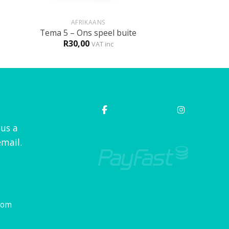
+
AFRIKAANS
Tema 5 – Ons speel buite
R
30,00
VAT inc
 us a
mail.
com