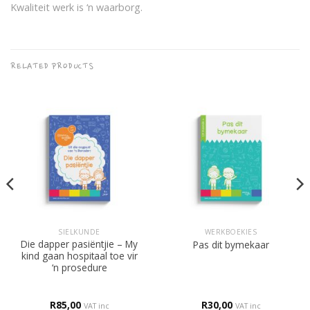
Kwaliteit werk is ‘n waarborg.
RELATED PRODUCTS
SIELKUNDE
WERKBOEKIES
Die dapper pasiëntjie – My
Pas dit bymekaar
kind gaan hospitaal toe vir
‘n prosedure
R
85,00
R
30,00
VAT inc
VAT inc