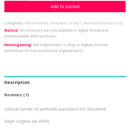
Add to basket
Categories:
Werkboekies
,
Afrikaans
,
Graad 2
,
Kwartaal Boekies (Gr2)
Notice:
All resources are only available in digital format and
downloadable after purchase.
Kennisgewing:
Alle hulpmiddels is slegs in digitale formaat
beskikbaar en kan na aankope afgelaai word.
Description
Reviews (1)
Gebruik hierdie 30 werkvelle aanvullend tot skoolwerk.
Belyn volgens die KABV.