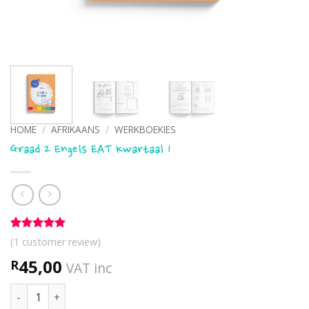
HOME
/
AFRIKAANS
/
WERKBOEKIES
Graad 2 Engels EAT Kwartaal 1
Rated
1
5
(
1
customer review)
out of 5
based on
45,00
R
VAT inc
customer
rating
Graad 2 Engels EAT Kwartaal 1 quantity