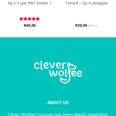
My 2-3 jaar PRET boekie 1
Tema 8 – Op ‘n uitstappie
Rated
R
60,00
5
R
30,00
VAT inc
out of 5
ABOUT US
Clever Wolfee's journey has been deeply rewarding,