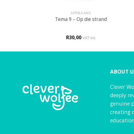
+
+
IKAANS
AFRIKAANS
llebakke – My
Tema 9 – Op die strand
d geboelie
0
R
30,00
VAT inc
VAT inc
ABOUT U
Clever Wo
deeply re
genuine p
creating 
education