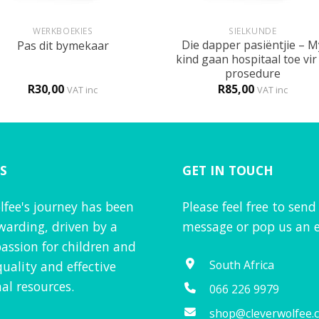
+
WERKBOEKIES
SIELKUNDE
Die dapper pasiëntjie – M
Pas dit bymekaar
kind gaan hospitaal toe vir 
prosedure
R
30,00
R
85,00
VAT inc
VAT inc
S
GET IN TOUCH
lfee's journey has been
Please feel free to send
warding, driven by a
message or pop us an e
assion for children and
South Africa
quality and effective
al resources.
066 226 9979
shop@cleverwolfee.