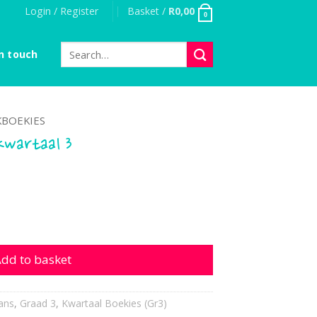
Login / Register
Basket /
R
0,00
0
Search
n touch
for:
BOEKIES
Kwartaal 3
al 3 quantity
dd to basket
ans
,
Graad 3
,
Kwartaal Boekies (Gr3)