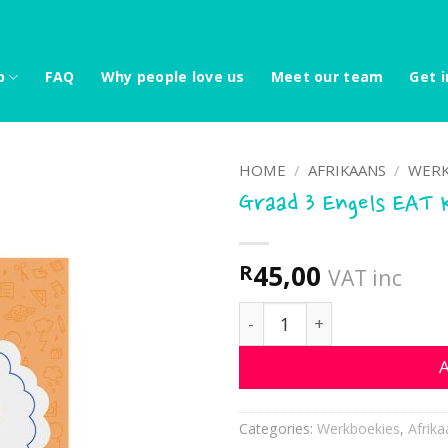
p
FAQ
Why people love us
Meet our team
Get i
HOME
/
AFRIKAANS
/
WERK
Graad 3 Engels EAT 
45,00
R
VAT inc
Graad 3 Engels EAT Kwarta
A
Categories:
Werkboekies
,
Afrika