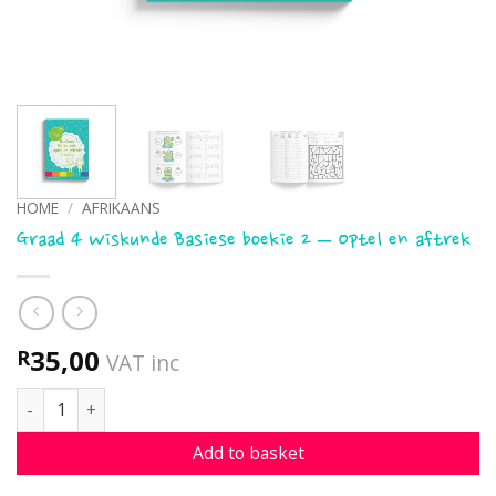
HOME
/
AFRIKAANS
Graad 4 Wiskunde Basiese boekie 2 – Optel en aftrek
35,00
R
VAT inc
Graad 4 Wiskunde Basiese boekie 2 - Optel en aftrek quant
Add to basket