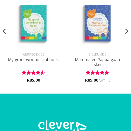
WERKBOEKIES
SIELKUNDE
Mamma en Pappa gaan
My groot woordeskat boek
skei
Rated
R
85,00
4.5
R
Rated
85,00
5
VAT inc
out of 5
out of 5