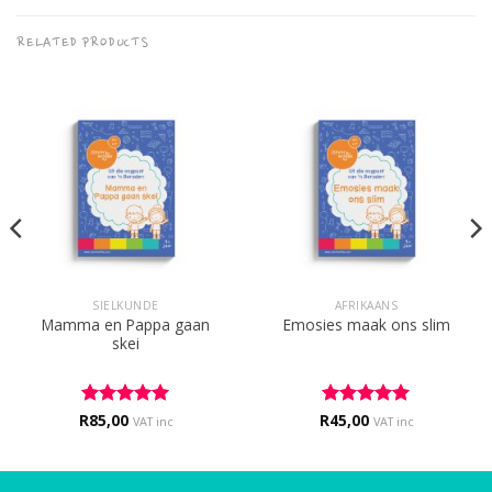
RELATED PRODUCTS
SIELKUNDE
AFRIKAANS
Mamma en Pappa gaan
Emosies maak ons slim
skei
R
Rated
85,00
5
R
Rated
45,00
5
VAT inc
VAT inc
out of 5
out of 5