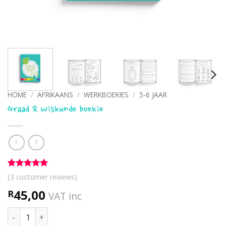
HOME
/
AFRIKAANS
/
WERKBOEKIES
/
5-6 JAAR
Graad R Wiskunde boekie
Rated
3
5
(
3
customer reviews)
out of 5
based on
45,00
R
VAT inc
customer
ratings
Graad R Wiskunde boekie quantity