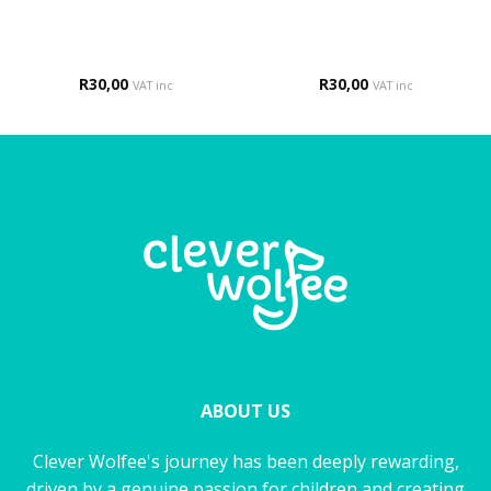
R
30,00
R
30,00
VAT inc
VAT inc
ABOUT US
Clever Wolfee's journey has been deeply rewarding,
driven by a genuine passion for children and creating