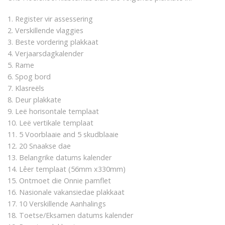
1. Register vir assessering
2. Verskillende vlaggies
3. Beste vordering plakkaat
4. Verjaarsdagkalender
5. Rame
6. Spog bord
7. Klasreëls
8. Deur plakkate
9. Leë horisontale templaat
10. Leë vertikale templaat
11. 5 Voorblaaie and 5 skudblaaie
12. 20 Snaakse dae
13. Belangrike datums kalender
14. Lêer templaat (56mm x330mm)
15. Ontmoet die Onnie pamflet
16. Nasionale vakansiedae plakkaat
17. 10 Verskillende Aanhalings
18. Toetse/Eksamen datums kalender