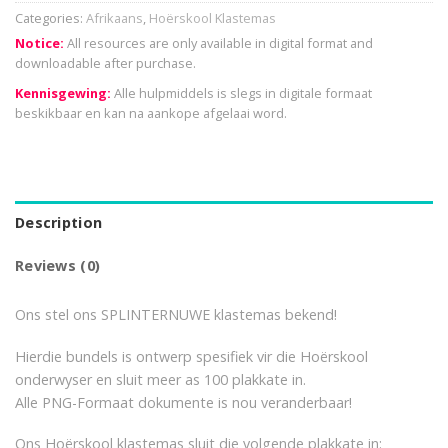
Categories:
Afrikaans
,
Hoërskool Klastemas
Notice:
All resources are only available in digital format and
downloadable after purchase.
Kennisgewing:
Alle hulpmiddels is slegs in digitale formaat
beskikbaar en kan na aankope afgelaai word.
Description
Reviews (0)
Ons stel ons SPLINTERNUWE klastemas bekend!
Hierdie bundels is ontwerp spesifiek vir die Hoërskool
onderwyser en sluit meer as 100 plakkate in.
Alle PNG-Formaat dokumente is nou veranderbaar!
Ons Hoërskool klastemas sluit die volgende plakkate in: