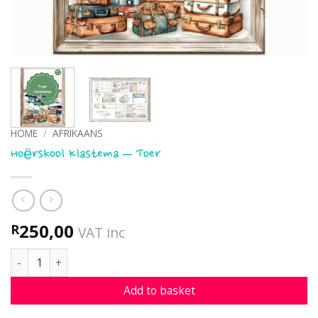
HOME
/
AFRIKAANS
Hoërskool Klastema – Toer
250,00
R
VAT inc
Hoërskool Klastema - Toer quantity
Add to basket