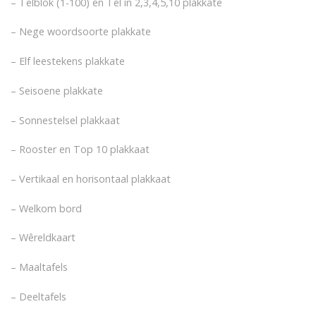
– Telblok (1-100) en Tel in 2,3,4,5,10 plakkate
– Nege woordsoorte plakkate
– Elf leestekens plakkate
– Seisoene plakkate
– Sonnestelsel plakkaat
– Rooster en Top 10 plakkaat
– Vertikaal en horisontaal plakkaat
– Welkom bord
– Wêreldkaart
– Maaltafels
– Deeltafels