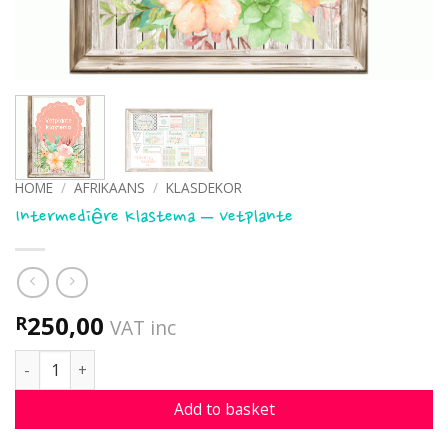
HOME
/
AFRIKAANS
/
KLASDEKOR
Intermediêre Klastema – Vetplante
250,00
R
VAT inc
Intermediêre Klastema - Vetplante quantity
Add to basket