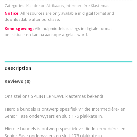
Categories:
Klasdekor
,
Afrikaans
,
Intermediêre Klastemas
Notice:
All resources are only available in digital format and
downloadable after purchase.
Kennisgewing:
Alle hulpmiddels is slegs in digitale formaat
beskikbaar en kan na aankope afgelaai word.
Description
Reviews (0)
Ons stel ons SPLINTERNUWE klastemas bekend!
Hierdie bundels is ontwerp spesifiek vir die Intermediêre- en
Senior Fase onderwysers en sluit 175 plakkate in.
Hierdie bundels is ontwerp spesifiek vir die Intermediêre- en
Senior Fase onderwysers en sluit 175 plakkate in.