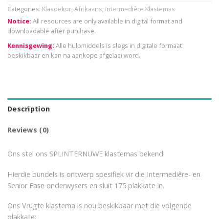
Categories:
Klasdekor
,
Afrikaans
,
Intermediêre Klastemas
Notice:
All resources are only available in digital format and
downloadable after purchase.
Kennisgewing:
Alle hulpmiddels is slegs in digitale formaat
beskikbaar en kan na aankope afgelaai word.
Description
Reviews (0)
Ons stel ons SPLINTERNUWE klastemas bekend!
Hierdie bundels is ontwerp spesifiek vir die Intermediêre- en
Senior Fase onderwysers en sluit 175 plakkate in.
Ons Vrugte klastema is nou beskikbaar met die volgende
plakkate: