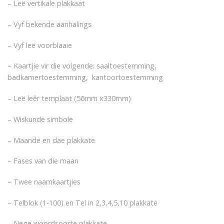
– Leë vertikale plakkaat
– Vyf bekende aanhalings
– Vyf leë voorblaaie
– Kaartjie vir die volgende: saaltoestemming,
badkamertoestemming, kantoortoestemming
– Leë leêr templaat (56mm x330mm)
– Wiskunde simbole
– Maande en dae plakkate
– Fases van die maan
– Twee naamkaartjies
– Telblok (1-100) en Tel in 2,3,4,5,10 plakkate
– Nege woordsoorte plakkate