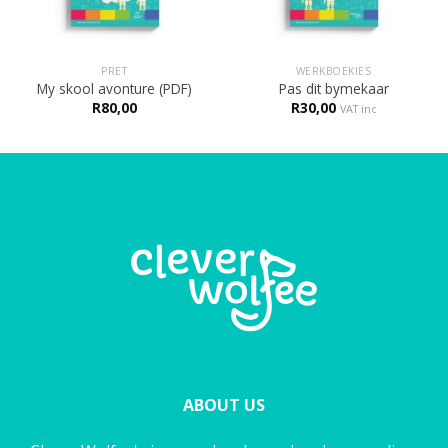
PRET
WERKBOEKIES
My skool avonture (PDF)
Pas dit bymekaar
R
80,00
R
30,00
VAT inc
ABOUT US