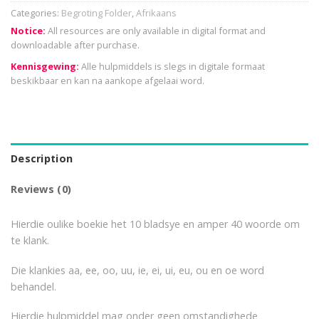
Categories:
Begroting Folder
,
Afrikaans
Notice:
All resources are only available in digital format and
downloadable after purchase.
Kennisgewing:
Alle hulpmiddels is slegs in digitale formaat
beskikbaar en kan na aankope afgelaai word.
Description
Reviews (0)
Hierdie oulike boekie het 10 bladsye en amper 40 woorde om
te klank.
Die klankies aa, ee, oo, uu, ie, ei, ui, eu, ou en oe word
behandel.
Hierdie hulpmiddel mag onder geen omstandighede