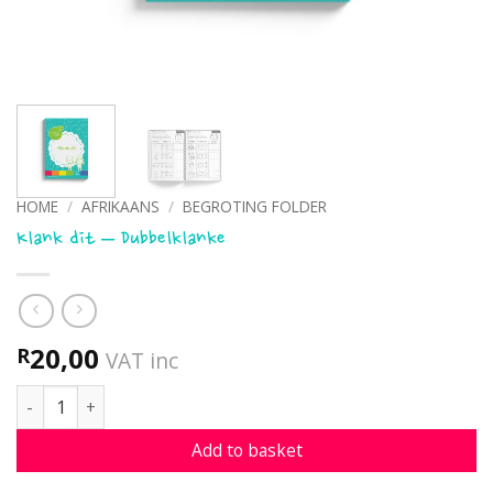
HOME
/
AFRIKAANS
/
BEGROTING FOLDER
Klank dit – Dubbelklanke
20,00
R
VAT inc
Klank dit - Dubbelklanke quantity
Add to basket