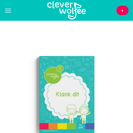
Skip
to
+
content