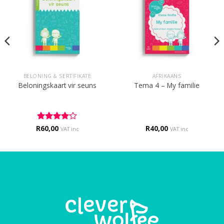
BELONING & SERTIFIKATE
AFRIKAANS
Beloningskaart vir seuns
Tema 4 – My familie
R
Rated
60,00
4
R
40,00
VAT inc
VAT inc
out of 5