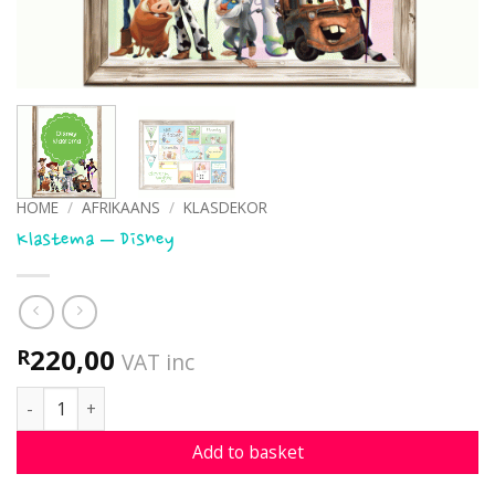
HOME
/
AFRIKAANS
/
KLASDEKOR
Klastema – Disney
220,00
R
VAT inc
Klastema - Disney quantity
Add to basket