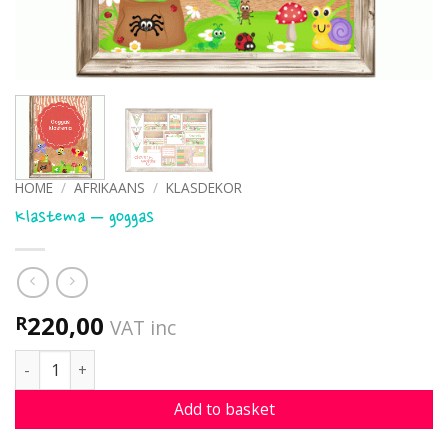
HOME
/
AFRIKAANS
/
KLASDEKOR
Klastema – goggas
220,00
R
VAT inc
Klastema - goggas quantity
Add to basket