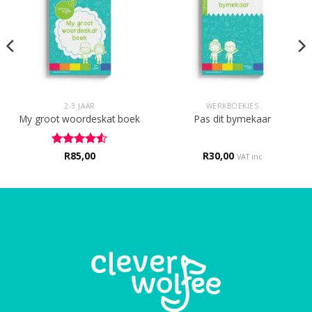
2-3 JAAR
WERKBOEKIES
My groot woordeskat boek
Pas dit bymekaar
Rated
R
85,00
4.5
R
30,00
VAT inc
out of 5