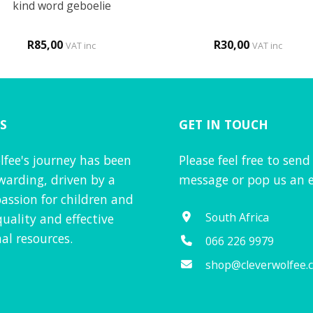
kind word geboelie
R
85,00
R
30,00
VAT inc
VAT inc
S
GET IN TOUCH
lfee's journey has been
Please feel free to send
warding, driven by a
message or pop us an e
assion for children and
South Africa
quality and effective
al resources.
066 226 9979
shop@cleverwolfee.