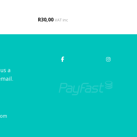
R
30,00
VAT inc
 us a
mail.
com