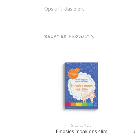
Opskrif: klasleiers
RELATED PRODUCTS
+
+
IKAANS
SIELKUNDE
L
s speel buite
Emosies maak ons slim