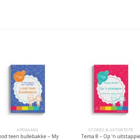
+
AFRIKAANS
STORIES & AKTIWITEITE
ood teen bullebakke – My
Tema 8 – Op ‘n uitstappi