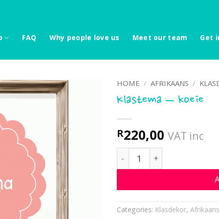
p
FAQ
Why people love us
Meet our team
Get i
HOME
/
AFRIKAANS
/
KLAS
Klastema – koeie
220,00
R
VAT inc
Klastema - koeie quantity
A
Categories:
Klasdekor
,
Afrikaan