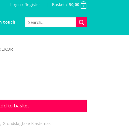
Login / Register
Basket /
R
0,00
0
Search
n touch
for:
DEKOR
dd to basket
s
,
Grondslagfase Klastemas