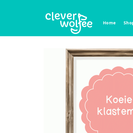
Skip
to
content
Home
Sho