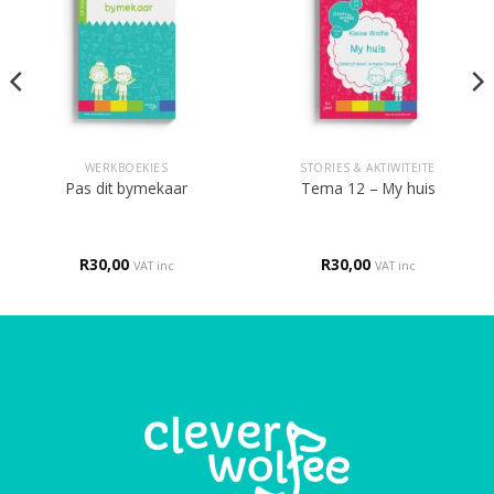
WERKBOEKIES
STORIES & AKTIWITEITE
Pas dit bymekaar
Tema 12 – My huis
R
30,00
R
30,00
VAT inc
VAT inc