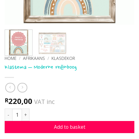
HOME
/
AFRIKAANS
/
KLASDEKOR
Klastema – Moderne reënboog
220,00
R
VAT inc
Klastema - Moderne reënboog quantity
Add to basket