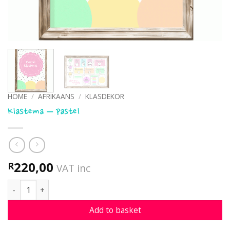
HOME
/
AFRIKAANS
/
KLASDEKOR
Klastema – pastel
220,00
R
VAT inc
Klastema - pastel quantity
Add to basket