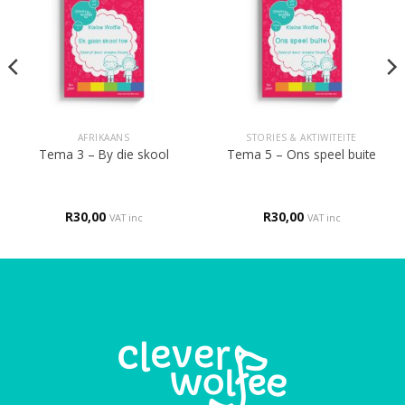
AFRIKAANS
STORIES & AKTIWITEITE
Tema 3 – By die skool
Tema 5 – Ons speel buite
R
30,00
R
30,00
VAT inc
VAT inc