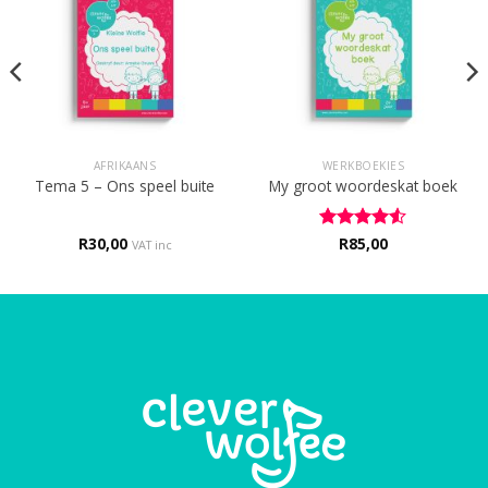
AFRIKAANS
WERKBOEKIES
Tema 5 – Ons speel buite
My groot woordeskat boek
R
30,00
Rated
R
85,00
4.5
VAT inc
out of 5