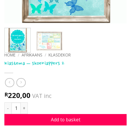
HOME
/
AFRIKAANS
/
KLASDEKOR
Klastema – skoenlappers 2
220,00
R
VAT inc
Klastema - skoenlappers 2 quantity
Add to basket