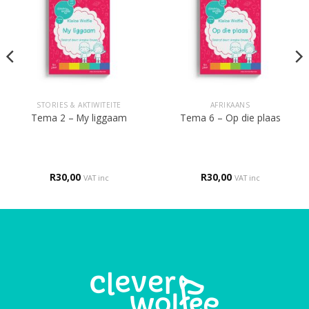
STORIES & AKTIWITEITE
AFRIKAANS
Tema 2 – My liggaam
Tema 6 – Op die plaas
R
30,00
R
30,00
VAT inc
VAT inc