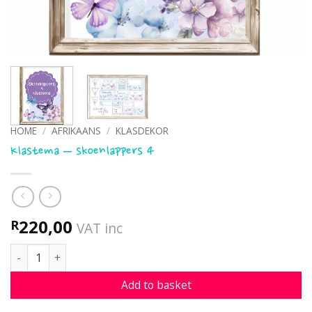
HOME
/
AFRIKAANS
/
KLASDEKOR
Klastema – skoenlappers 4
220,00
R
VAT inc
Klastema - skoenlappers 4 quantity
Add to basket