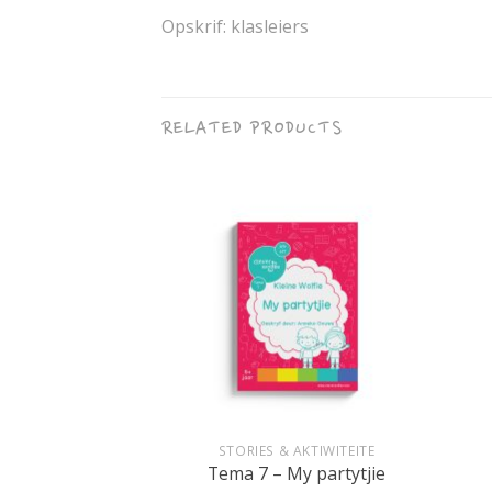
Opskrif: klasleiers
RELATED PRODUCTS
+
+
BOEKIES
STORIES & AKTIWITEITE
 bymekaar
Tema 7 – My partytjie