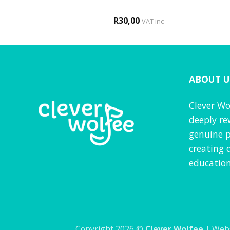
0
R
30,00
VAT inc
VAT inc
ABOUT U
Clever Wo
deeply re
genuine p
creating 
education
Copyright 2026 ©
Clever Wolfee
| Webs