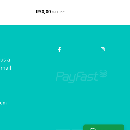
R
30,00
VAT inc
 us a
mail.
com