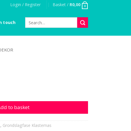
Login / Register
Basket /
R
0,00
0
Search
n touch
for:
DEKOR
dd to basket
s
,
Grondslagfase Klastemas