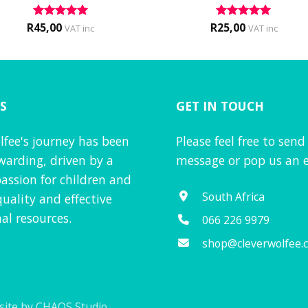
R
45,00
R
25,00
Rated
5
Rated
5
VAT inc
VAT inc
out of 5
out of 5
S
GET IN TOUCH
lfee's journey has been
Please feel free to send
warding, driven by a
message or pop us an e
assion for children and
South Africa
quality and effective
al resources.
066 226 9979
shop@cleverwolfee.
ite by CHAOS Studio