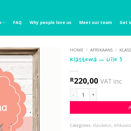
p
FAQ
Why people love us
Meet our team
Get i
HOME
/
AFRIKAANS
/
KLAS
Klastema – Uile 3
220,00
R
VAT inc
Klastema - Uile 3 quantity
A
Categories:
Klasdekor
,
Afrikaan