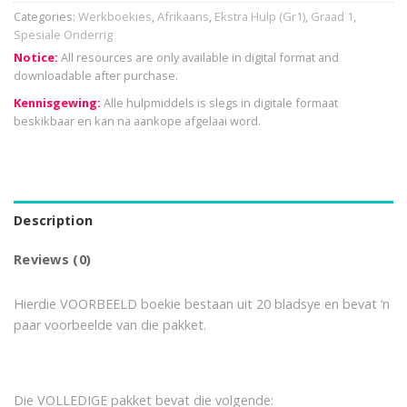
Categories:
Werkboekies
,
Afrikaans
,
Ekstra Hulp (Gr1)
,
Graad 1
,
Spesiale Onderrig
Notice:
All resources are only available in digital format and
downloadable after purchase.
Kennisgewing:
Alle hulpmiddels is slegs in digitale formaat
beskikbaar en kan na aankope afgelaai word.
Description
Reviews (0)
Hierdie VOORBEELD boekie bestaan uit 20 bladsye en bevat ‘n
paar voorbeelde van die pakket.
Die VOLLEDIGE pakket bevat die volgende: