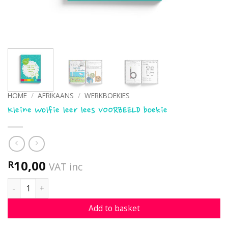
HOME
/
AFRIKAANS
/
WERKBOEKIES
Kleine Wolfie leer lees VOORBEELD boekie
10,00
R
VAT inc
Kleine Wolfie leer lees VOORBEELD boekie quantity
Add to basket