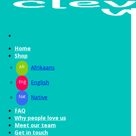
Home
Shop
Afrikaans
English
Native
FAQ
Why people love us
Meet our team
Get in touch