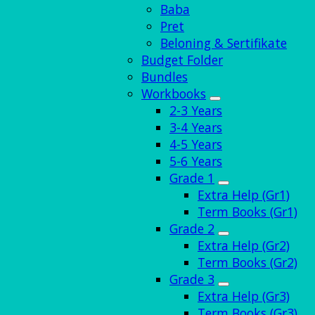
Baba
Pret
Beloning & Sertifikate
Budget Folder
Bundles
Workbooks
2-3 Years
3-4 Years
4-5 Years
5-6 Years
Grade 1
Extra Help (Gr1)
Term Books (Gr1)
Grade 2
Extra Help (Gr2)
Term Books (Gr2)
Grade 3
Extra Help (Gr3)
Term Books (Gr3)