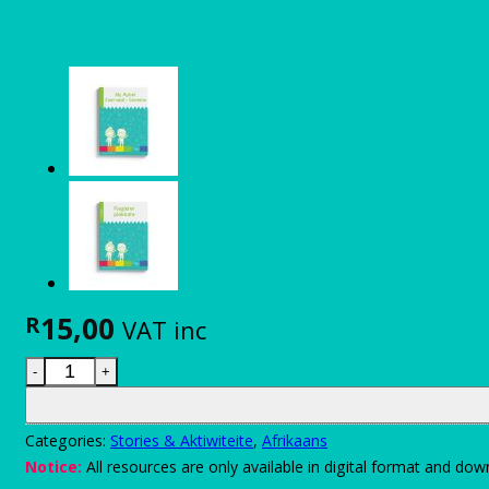
Leer oor verskillende gestremdhede
15,00
R
VAT inc
Leer oor verskillende gestremdhede quantity
Categories:
Stories & Aktiwiteite
,
Afrikaans
Notice:
All resources are only available in digital format and do