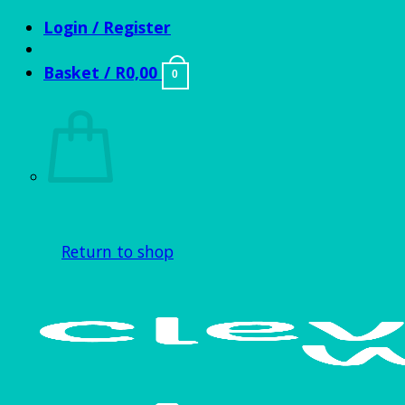
Skip
Login / Register
to
content
Basket /
R
0,00
0
Return to shop