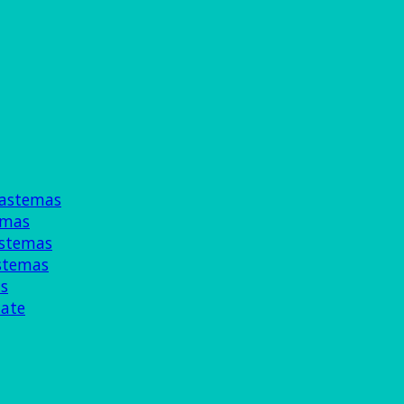
lastemas
emas
astemas
astemas
s
ate