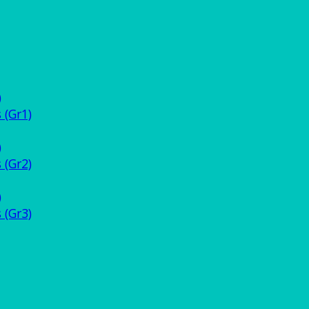
)
 (Gr1)
)
 (Gr2)
)
 (Gr3)