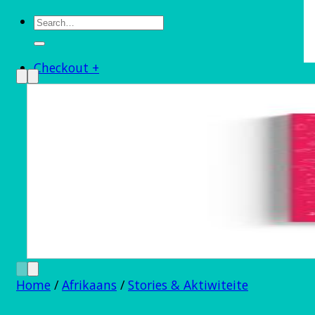
Search
for:
Checkout
+
Home
/
Afrikaans
/
Stories & Aktiwiteite