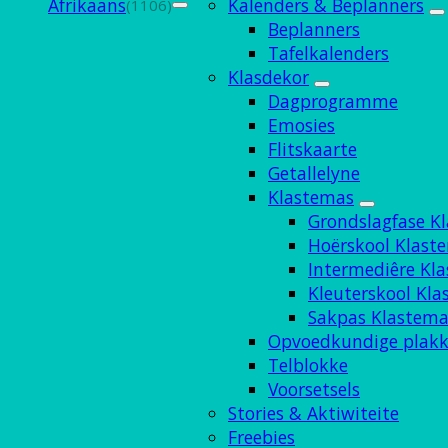
Afrikaans
Kalenders & Beplanners
(1106)
Beplanners
Tafelkalenders
Klasdekor
Dagprogramme
Emosies
Flitskaarte
Getallelyne
Klastemas
Grondslagfase K
Hoërskool Klast
Intermediêre Kl
Kleuterskool Kl
Sakpas Klastema
Opvoedkundige plakk
Telblokke
Voorsetsels
Stories & Aktiwiteite
Freebies