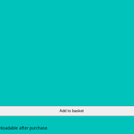
Add to basket
wnloadable after purchase.