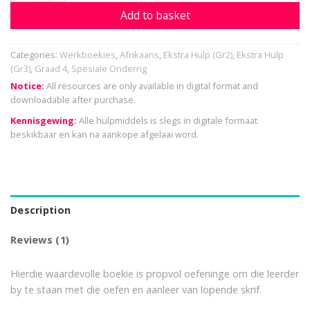
Add to basket
Categories:
Werkboekies
,
Afrikaans
,
Ekstra Hulp (Gr2)
,
Ekstra Hulp
(Gr3)
,
Graad 4
,
Spesiale Onderrig
Notice:
All resources are only available in digital format and
downloadable after purchase.
Kennisgewing:
Alle hulpmiddels is slegs in digitale formaat
beskikbaar en kan na aankope afgelaai word.
Description
Reviews (1)
Hierdie waardevolle boekie is propvol oefeninge om die leerder
by te staan met die oefen en aanleer van lopende skrif.