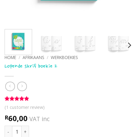
HOME
/
AFRIKAANS
/
WERKBOEKIES
Lopende skrif boekie 2
Rated
1
5
(
1
customer review)
out of 5
based on
60,00
R
VAT inc
customer
rating
Lopende skrif boekie 2 quantity