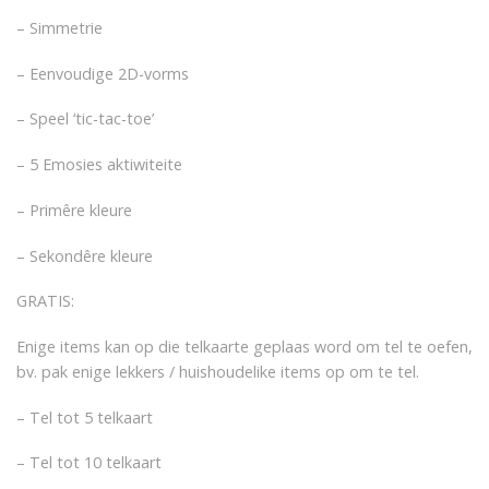
– Simmetrie
– Eenvoudige 2D-vorms
– Speel ‘tic-tac-toe’
– 5 Emosies aktiwiteite
– Primêre kleure
– Sekondêre kleure
GRATIS:
Enige items kan op die telkaarte geplaas word om tel te oefen,
bv. pak enige lekkers / huishoudelike items op om te tel.
– Tel tot 5 telkaart
– Tel tot 10 telkaart