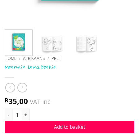
HOME
/
AFRIKAANS
/
PRET
Meermin tema boekie
35,00
R
VAT inc
Meermin tema boekie quantity
Add to basket