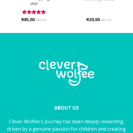
skei
R
Rated
85,00
5
R
30,00
VAT inc
VAT inc
out of 5
ABOUT US
Clever Wolfee's journey has been deeply rewarding,
driven by a genuine passion for children and creating