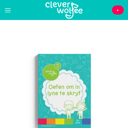
Skip
to
+
content