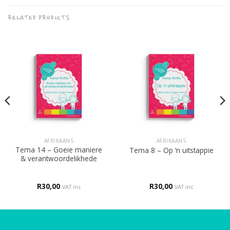
RELATED PRODUCTS
AFRIKAANS
AFRIKAANS
Tema 14 – Goeie maniere
Tema 8 – Op ‘n uitstappie
& verantwoordelikhede
R
30,00
R
30,00
VAT inc
VAT inc