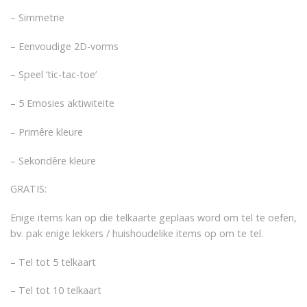
– Simmetrie
– Eenvoudige 2D-vorms
– Speel ‘tic-tac-toe’
– 5 Emosies aktiwiteite
– Primêre kleure
– Sekondêre kleure
GRATIS:
Enige items kan op die telkaarte geplaas word om tel te oefen,
bv. pak enige lekkers / huishoudelike items op om te tel.
– Tel tot 5 telkaart
– Tel tot 10 telkaart