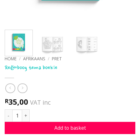
HOME
/
AFRIKAANS
/
PRET
Reënboog tema boekie
35,00
R
VAT inc
Reënboog tema boekie quantity
Add to basket