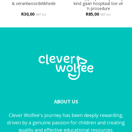
& verantwoordelikhede
kind gaan hospitaal toe vir
‘n prosedure
R
30,00
R
85,00
VAT inc
VAT inc
ABOUT US
Clever Wolfee's journey has been deeply rewarding,
driven by a genuine passion for children and creating
quality and effective educational resources.