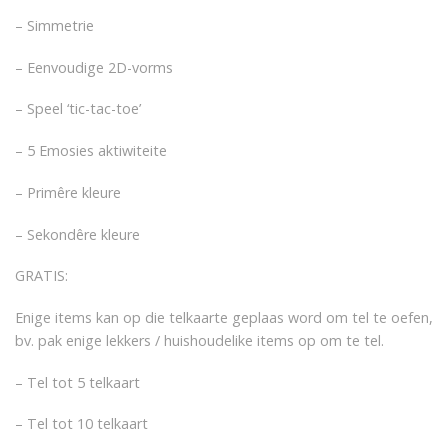
– Simmetrie
– Eenvoudige 2D-vorms
– Speel ‘tic-tac-toe’
– 5 Emosies aktiwiteite
– Primêre kleure
– Sekondêre kleure
GRATIS:
Enige items kan op die telkaarte geplaas word om tel te oefen,
bv. pak enige lekkers / huishoudelike items op om te tel.
– Tel tot 5 telkaart
– Tel tot 10 telkaart