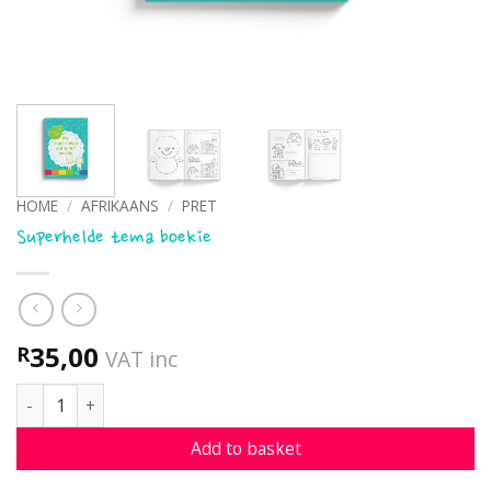
HOME
/
AFRIKAANS
/
PRET
Superhelde tema boekie
35,00
R
VAT inc
Superhelde tema boekie quantity
Add to basket