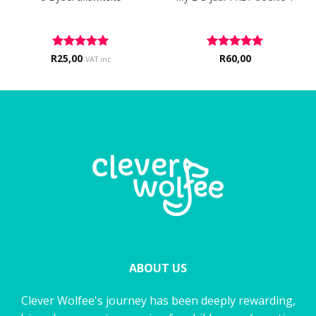
R
Rated
25,00
5
Rated
R
60,00
5
VAT inc
out of 5
out of 5
ABOUT US
Clever Wolfee's journey has been deeply rewarding,